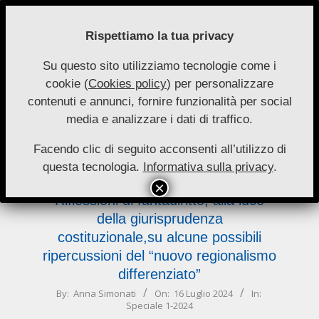
Skip
to
Rispettiamo la tua privacy
content
Su questo sito utilizziamo tecnologie come i
Nuove
cookie (
Cookies policy
) per personalizzare
Primary
Menu
Autonomie
contenuti e annunci, fornire funzionalità per social
Navigation
media e analizzare i dati di traffico.
Menu
possibili
Facendo clic di seguito acconsenti all’utilizzo di
questa tecnologia.
Informativa sulla privacy
.
Riflessioni di fantadiritto, alla luce
della giurisprudenza
costituzionale,su alcune possibili
ripercussioni del “nuovo regionalismo
differenziato”
2024-
By:
Anna Simonati
On:
16 Luglio 2024
In:
Speciale 1-2024
07-