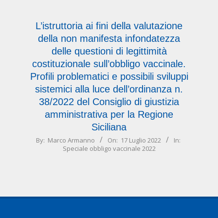
16
L’istruttoria ai fini della valutazione
della non manifesta infondatezza
delle questioni di legittimità
costituzionale sull’obbligo vaccinale.
Profili problematici e possibili sviluppi
sistemici alla luce dell’ordinanza n.
38/2022 del Consiglio di giustizia
amministrativa per la Regione
Siciliana
2022-
By:
Marco Armanno
On:
17 Luglio 2022
In:
Speciale obbligo vaccinale 2022
07-
17