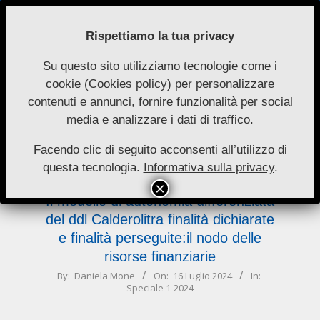
Skip
to
Rispettiamo la tua privacy
content
Su questo sito utilizziamo tecnologie come i
Nuove
cookie (
Cookies policy
) per personalizzare
Primary
Menu
Autonomie
contenuti e annunci, fornire funzionalità per social
Navigation
media e analizzare i dati di traffico.
Menu
perseguite:il
Facendo clic di seguito acconsenti all’utilizzo di
questa tecnologia.
Informativa sulla privacy
.
Il modello di autonomia differenziata
del ddl Calderolitra finalità dichiarate
e finalità perseguite:il nodo delle
risorse finanziarie
2024-
By:
Daniela Mone
On:
16 Luglio 2024
In:
Speciale 1-2024
07-
16