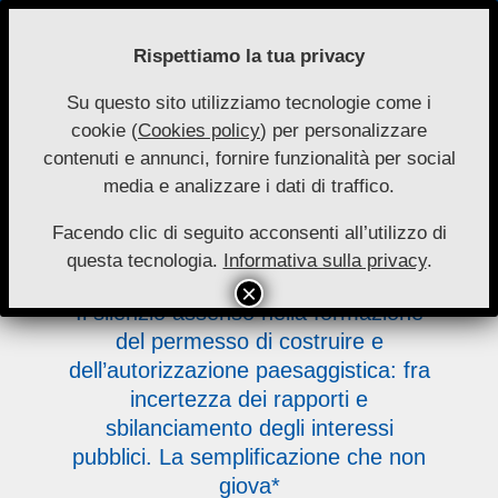
Skip
to
Rispettiamo la tua privacy
content
Su questo sito utilizziamo tecnologie come i
Nuove
cookie (
Cookies policy
) per personalizzare
Primary
Menu
Autonomie
contenuti e annunci, fornire funzionalità per social
Navigation
media e analizzare i dati di traffico.
Menu
paesaggistica:
Facendo clic di seguito acconsenti all’utilizzo di
questa tecnologia.
Informativa sulla privacy
.
Il silenzio assenso nella formazione
del permesso di costruire e
dell’autorizzazione paesaggistica: fra
incertezza dei rapporti e
sbilanciamento degli interessi
pubblici. La semplificazione che non
giova*