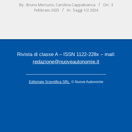
2025-
By:
Bruno Mercurio
,
Carolina Cappabianca
On:
3
Febbraio 2025
In:
Saggi 1/2 2024
02-
03
Rivista di classe A – ISSN 1122-228x – mail:
redazione@nuoveautonomie.it
Editoriale Scientifica SRL
© Nuove Autonomie