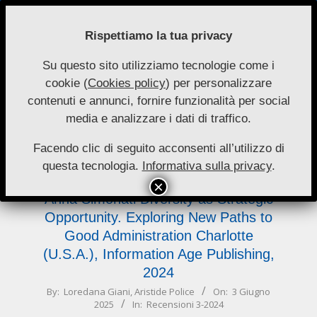
Skip
to
Rispettiamo la tua privacy
content
Su questo sito utilizziamo tecnologie come i
Nuove
cookie (
Cookies policy
) per personalizzare
Primary
Menu
Autonomie
contenuti e annunci, fornire funzionalità per social
Navigation
media e analizzare i dati di traffico.
Menu
opportunity.
Facendo clic di seguito acconsenti all’utilizzo di
questa tecnologia.
Informativa sulla privacy
.
Anna Simonati Diversity as Strategic
Opportunity. Exploring New Paths to
Good Administration Charlotte
(U.S.A.), Information Age Publishing,
2024
2025-
By:
Loredana Giani
,
Aristide Police
On:
3 Giugno
2025
In:
Recensioni 3-2024
06-