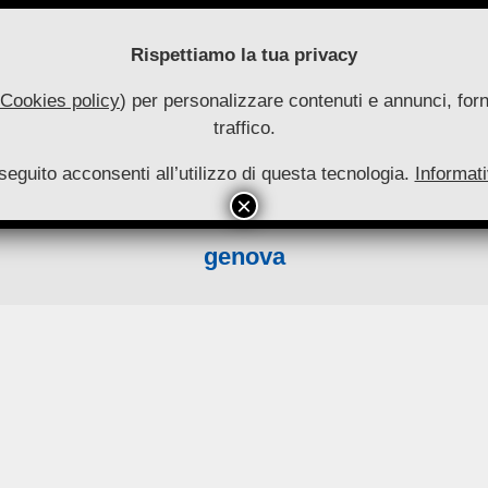
Rispettiamo la tua privacy
Cookies policy
) per personalizzare contenuti e annunci, forni
traffico.
uove
seguito acconsenti all’utilizzo di questa tecnologia.
utonomie
Informati
HOME
RIVISTA
COLLANA
ARCHIVIO
INFO
Primary
Navigation
genova
Menu