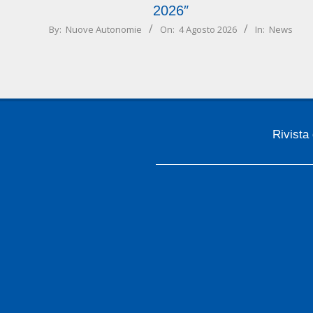
2026″
2026-
By:
Nuove Autonomie
On:
4 Agosto 2026
In:
News
08-
04
Rivista