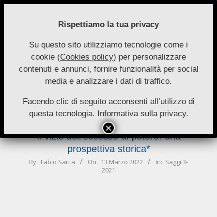
Skip
to
Rispettiamo la tua privacy
content
Su questo sito utilizziamo tecnologie come i
Nuove
cookie (
Cookies policy
) per personalizzare
Primary
Menu
Autonomie
contenuti e annunci, fornire funzionalità per social
Navigation
media e analizzare i dati di traffico.
Menu
dell’eccesso
Facendo clic di seguito acconsenti all’utilizzo di
questa tecnologia.
Informativa sulla privacy
.
Il vizio dell’eccesso di potere: una
prospettiva storica*
2022-
By:
Fabio Saitta
On:
13 Marzo 2022
In:
Saggi 3-
2021
03-
13