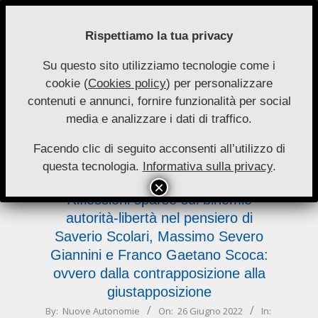
Skip
to
Rispettiamo la tua privacy
content
Su questo sito utilizziamo tecnologie come i
Nuove
cookie (
Cookies policy
) per personalizzare
Primary
Menu
Autonomie
contenuti e annunci, fornire funzionalità per social
Navigation
media e analizzare i dati di traffico.
Menu
contrapposizione
Facendo clic di seguito acconsenti all’utilizzo di
questa tecnologia.
Informativa sulla privacy
.
Riflessioni sparse sul binomio
autorità-libertà nel pensiero di
Saverio Scolari, Massimo Severo
Giannini e Franco Gaetano Scoca:
ovvero dalla contrapposizione alla
giustapposizione
2022-
By:
Nuove Autonomie
On:
26 Giugno 2022
In: