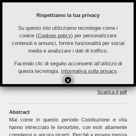
Skip
to
Rispettiamo la tua privacy
content
Su questo sito utilizziamo tecnologie come i
Nuove
cookie (
Cookies policy
) per personalizzare
Primary
Menu
Autonomie
contenuti e annunci, fornire funzionalità per social
Navigation
media e analizzare i dati di traffico.
Menu
Stato, emergenza e diritto alla vita
Facendo clic di seguito acconsenti all’utilizzo di
By:
Felice Blando
On:
13 Marzo 2022
In:
Saggi 3-2021
questa tecnologia.
Informativa sulla privacy
.
Scarica il pdf
Abstract
Mai come in questo periodo Costituzione e vita
hanno intrecciato le loroorbite, con esiti altamente
complessi e ancora incerti. Perché a essere messa