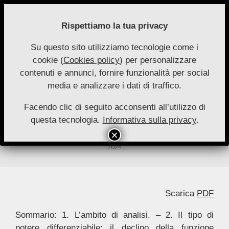
Skip
to
Rispettiamo la tua privacy
content
Su questo sito utilizziamo tecnologie come i
Nuove
cookie (
Cookies policy
) per personalizzare
Primary
Menu
Autonomie
contenuti e annunci, fornire funzionalità per social
Navigation
media e analizzare i dati di traffico.
Menu
Regionalismo differenziato, funzioni
amministrative ed unità della
Facendo clic di seguito acconsenti all’utilizzo di
questa tecnologia.
Informativa sulla privacy
.
repubblica
By:
Edoardo Giardino
On:
16 Luglio 2024
In:
Speciale 1-
2024
Scarica
PDF
Sommario: 1. L’ambito di analisi. – 2. Il tipo di
potere differenziabile: il declino della funzione