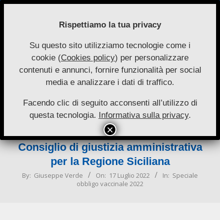
Skip
to
Rispettiamo la tua privacy
content
Su questo sito utilizziamo tecnologie come i
Nuove
cookie (
Cookies policy
) per personalizzare
Primary
Menu
Autonomie
contenuti e annunci, fornire funzionalità per social
Navigation
media e analizzare i dati di traffico.
Menu
Questioni di legittimità costituzionale
dell’art. 4 del d.l. n. 44 del 2021.
Facendo clic di seguito acconsenti all’utilizzo di
questa tecnologia.
Informativa sulla privacy
.
Spunti di riflessione a margine
dell’ordinanza n. 38/2022 del
Consiglio di giustizia amministrativa
per la Regione Siciliana
By:
Giuseppe Verde
On:
17 Luglio 2022
In:
Speciale
obbligo vaccinale 2022