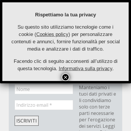
Skip
to
Rispettiamo la tua privacy
content
Su questo sito utilizziamo tecnologie come i
Nuove
cookie (
Cookies policy
) per personalizzare
Primary
Menu
Autonomie
contenuti e annunci, fornire funzionalità per social
Navigation
media e analizzare i dati di traffico.
Menu
Newsletter
Facendo clic di seguito acconsenti all’utilizzo di
questa tecnologia.
Informativa sulla privacy
.
Manteniamo i
tuoi dati privati e
li condividiamo
solo con terze
parti necessarie
per l'erogazione
dei servizi. Leggi