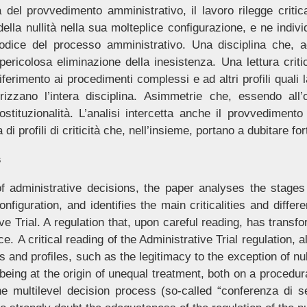
del provvedimento amministrativo, il lavoro rilegge criti
la nullità nella sua molteplice configurazione, e ne individu
 codice del processo amministrativo. Una disciplina che, a
la pericolosa eliminazione della inesistenza. Una lettura cri
iferimento ai procedimenti complessi e ad altri profili quali l
rizzano l’intera disciplina. Asimmetrie che, essendo all
stituzionalità. L’analisi intercetta anche il provvedimento
 profili di criticità che, nell’insieme, portano a dubitare for
s
of administrative decisions, the paper analyses the stages
configuration, and identifies the main criticalities and differ
ive Trial. A regulation that, upon careful reading, has trans
. A critical reading of the Administrative Trial regulation, al
and profiles, such as the legitimacy to the exception of nul
ing at the origin of unequal treatment, both on a procedural
 multilevel decision process (so-called “conferenza di ser