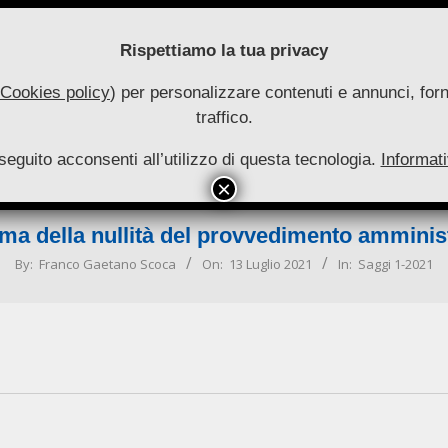
Rispettiamo la tua privacy
Cookies policy
) per personalizzare contenuti e annunci, forni
traffico.
uove
seguito acconsenti all’utilizzo di questa tecnologia.
utonomie
Informati
HOME
RIVISTA
COLLANA
ARCHIVIO
INFO
Primary
Navigation
ma della nullità del provvedimento amminis
Menu
By:
Franco Gaetano Scoca
On:
13 Luglio 2021
In:
Saggi 1-2021