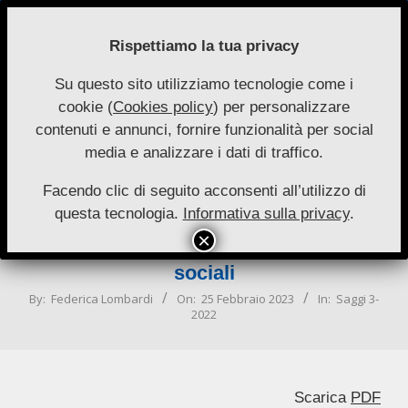
Skip
to
Rispettiamo la tua privacy
content
Su questo sito utilizziamo tecnologie come i
Nuove
cookie (
Cookies policy
) per personalizzare
Primary
Menu
Autonomie
contenuti e annunci, fornire funzionalità per social
Navigation
media e analizzare i dati di traffico.
Menu
Dissesto degli enti locali e diritti dei
soggetti coinvolti. Riflessioni sul
Facendo clic di seguito acconsenti all’utilizzo di
questa tecnologia.
Informativa sulla privacy
.
rapporto tra esigenze di risanamento,
tutela dei creditori e resa dei servizi
sociali
By:
Federica Lombardi
On:
25 Febbraio 2023
In:
Saggi 3-
2022
Scarica
PDF