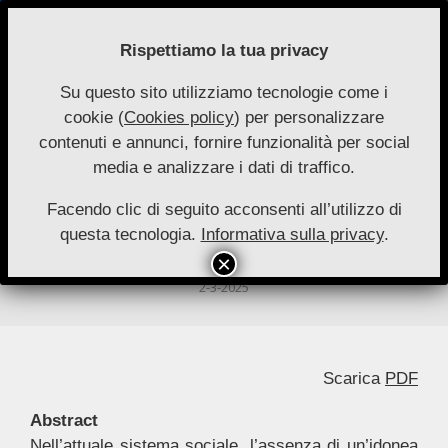
Skip
to
Rispettiamo la tua privacy
content
Su questo sito utilizziamo tecnologie come i
Nuove
cookie (
Cookies policy
) per personalizzare
Primary
Menu
Autonomie
contenuti e annunci, fornire funzionalità per social
Navigation
media e analizzare i dati di traffico.
Menu
Assistenza domiciliare integrata e
innovazione tecnologica: un
Facendo clic di seguito acconsenti all’utilizzo di
questa tecnologia.
Informativa sulla privacy
.
connubio virtuoso*
By:
Carla Maria Saracino
On:
19 Ottobre 2025
In:
Saggi
2-3-2025
Scarica
PDF
Abstract
Nell’attuale sistema sociale, l’assenza di un’idonea